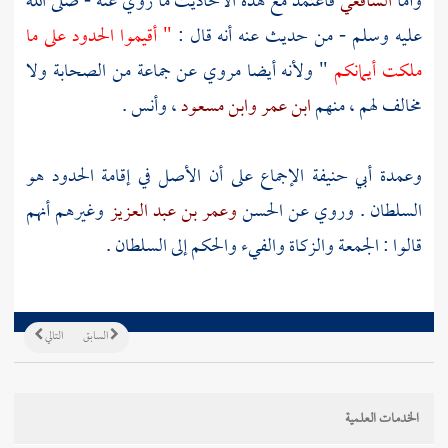
وأما
الشافعي
فاعتمد مع هذه الأحاديث ما روي عنه - صلى الله
عليه وسلم - من حديث عنه أنه قال :
" أقيموا الحدود على ما
ملكت أيمانكم
" ولأنه أيضا مروي عن جماعة من الصحابة ولا
مخالف لهم ، منهم
ابن عمر
وابن مسعود
،
وأنس
.
وعمدة
أبي حنيفة
الإجماع على أن الأصل في إقامة الحدود هو
السلطان . وروي عن
الحسن
وعمر بن عبد العزيز
وغيرهم أنهم
قالوا : الجمعة والزكاة والفيء والحكم إلى السلطان .
السابق
التالي
الخدمات العلمية