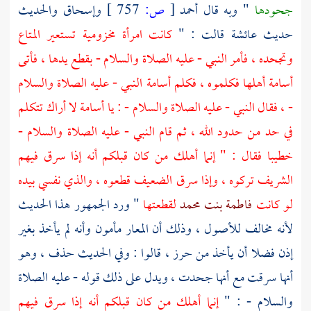
جحودها
" وبه قال
أحمد
[
ص:
757 ]
وإسحاق
والحديث
حديث
عائشة
قالت : "
كانت امرأة مخزومية تستعير المتاع
وتجحده ، فأمر النبي - عليه الصلاة والسلام - بقطع يدها ، فأتى
أسامة
أهلها فكلموه ، فكلم
أسامة
النبي - عليه الصلاة والسلام
- ، فقال النبي - عليه الصلاة والسلام - : يا
أسامة
لا أراك تتكلم
في حد من حدود الله ، ثم قام النبي - عليه الصلاة والسلام -
خطيبا فقال : " إنما أهلك من كان قبلكم أنه إذا سرق فيهم
الشريف تركوه ، وإذا سرق الضعيف قطعوه ، والذي نفسي بيده
لو كانت
فاطمة بنت محمد
لقطعتها
" ورد الجمهور هذا الحديث
لأنه مخالف للأصول ، وذلك أن المعار مأمون وأنه لم يأخذ بغير
إذن فضلا أن يأخذ من حرز ، قالوا : وفي الحديث حذف ، وهو
أنها سرقت مع أنها جحدت ، ويدل على ذلك قوله - عليه الصلاة
والسلام - : "
إنما أهلك من كان قبلكم أنه إذا سرق فيهم