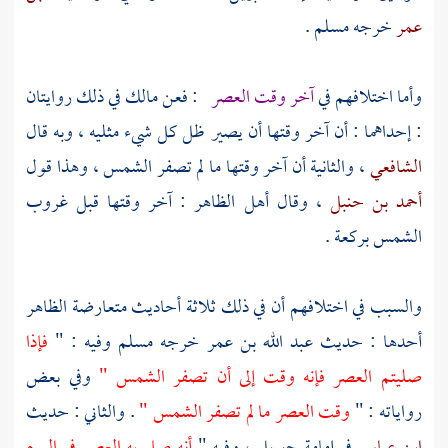
عمر
خرجه
مسلم
.
وأما اختلافهم في
آخر وقت العصر
: فعن
مالك
في ذلك روايتان
: إحداهما : أن آخر وقتها أن يصير ظل كل شيء مثليه ، وبه قال
الشافعي
، والثانية أن آخر وقتها ما لم تصفر الشمس ، وهذا قول
أحمد بن حنبل
، وقال أهل الظاهر : آخر وقتها قبل غروب
الشمس بركعة .
والسبب في اختلافهم أن في ذلك ثلاثة أحاديث متعارضة الظاهر
أحدها : حديث
عبد الله بن عمر
خرجه
مسلم
وفيه : "
فإذا
صليتم العصر فإنه وقت إلى أن تصفر الشمس "
وفي بعض
رواياته : "
وقت العصر ما لم تصفر الشمس "
. والثاني : حديث