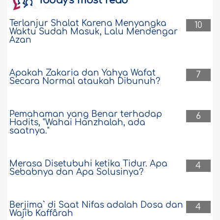
Today's most read
Terlanjur Shalat Karena Menyangka
10
Waktu Sudah Masuk, Lalu Mendengar
Azan
Apakah Zakaria dan Yahya Wafat
7
Secara Normal ataukah Dibunuh?
Pemahaman yang Benar terhadap
6
Hadits, "Wahai Hanzhalah, ada
saatnya."
Merasa Disetubuhi ketika Tidur. Apa
4
Sebabnya dan Apa Solusinya?
Berjima` di Saat Nifas adalah Dosa dan
4
Wajib Kaffârah