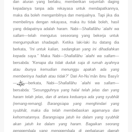
dan aturan yang berlaku, memberikan sejumlah daging
kepadanya tanpa ada rekayasa untuk mendapatkannya,
maka dia boleh mengambilnya dan menjualnya. Tapi jika dia
membelinya dengan rekayasa, maka itu tidak boleh, hasil
yang didapatnya adalah haram. Nabi—
Shallallâhu `alaihi wa
sallam
—telah mengutus seseorang yang bekerja untuk
mengumpulkan shadaqah. Ketika laki-laki itu datang dia
berkata,
“Ini untuk kalian, sedangkan yang ini dihadiahkan
kepada saya.”
Maka Nabi—
Shallallâhu `alaihi wa sallam—
bersabda:
“Kenapa dia tidak duduk saja di rumah ayahnya
atau ibunya kemudian menunggu apakah ada yang
memberinya hadiah atau tidak?”
Dari An-Nu`mân ibnu Basyîr
—
—berkata, Nabi—
Shallallâhu `alaihi wa sallam
—
bersabda:
“Sesungguhnya yang halal telah jelas dan yang
haram telah jelas, dan di antara keduanya ada yang syubhât
(remang-remang). Barangsiapa yang menghindari yang
syubhât, maka dia telah membebaskan agamanya dan
kehormatannya. Barangsiapa jatuh ke dalam yang syubhât
akan jatuh ke dalam yang haram. Bagaikan seorang
penggembala yang menggembala di perbatasan daerah