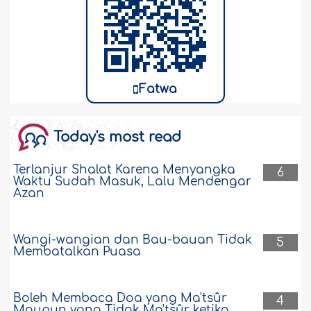
Fatwa
Today's most read
Terlanjur Shalat Karena Menyangka
6
Waktu Sudah Masuk, Lalu Mendengar
Azan
Wangi-wangian dan Bau-bauan Tidak
5
Membatalkan Puasa
Boleh Membaca Doa yang Ma'tsûr
4
Maupun yang Tidak Ma'tsûr ketika