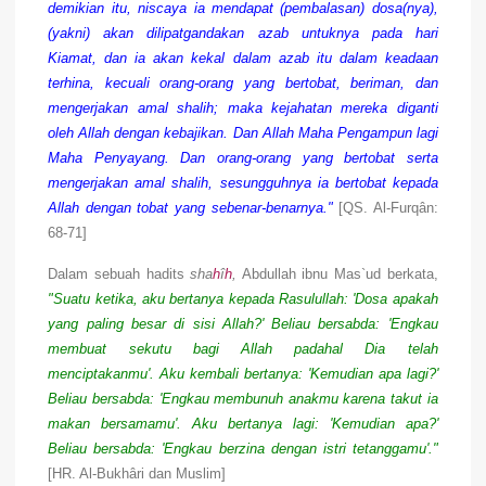
demikian itu, niscaya ia mendapat (pembalasan) dosa(nya),
(yakni) akan dilipatgandakan azab untuknya pada hari
Kiamat, dan ia akan kekal dalam azab itu dalam keadaan
terhina, kecuali orang-orang yang bertobat, beriman, dan
mengerjakan amal shalih; maka kejahatan mereka diganti
oleh Allah dengan kebajikan. Dan Allah Maha Pengampun lagi
Maha Penyayang. Dan orang-orang yang bertobat serta
mengerjakan amal shalih, sesungguhnya ia bertobat kepada
Allah dengan tobat yang sebenar-benarnya."
[QS. Al-Furqân:
68-71]
Dalam sebuah hadits
sha
h
î
h
,
Abdullah ibnu Mas`ud berkata,
"Suatu ketika, aku bertanya kepada Rasulullah: 'Dosa apakah
yang paling besar di sisi Allah?' Beliau bersabda: 'Engkau
membuat sekutu bagi Allah padahal Dia telah
menciptakanmu'. Aku kembali bertanya: 'Kemudian apa lagi?'
Beliau bersabda: 'Engkau membunuh anakmu karena takut ia
makan bersamamu'. Aku bertanya lagi: 'Kemudian apa?'
Beliau bersabda: 'Engkau berzina dengan istri tetanggamu'."
[HR. Al-Bukhâri dan Muslim]