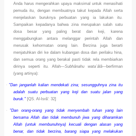
Anda harus mengerahkan upaya maksimal untuk menasihati
pemuda itu, dengan membuatnya takut kepada Allah serta
menjelaskan buruknya perbuatan yang ia lakukan itu.
Sampaikan kepadanya bahwa zina merupakan salah satu
dosa besar yang paling berat dan keji, karena
menggabungkan antara melanggar perintah Allah dan
merusak kehormatan orang lain. Berzina juga berarti
menjatuhkan diri ke dalam kubangan dosa dan perilaku hina,
dan semua orang yang berakal pasti tidak rela membiarkan
dirinya seperti itu. Allah
—Subhânahu wata`âlâ—
berfirman
(yang artinya):
·
"Dan janganlah kalian mendekati zina; sesungguhnya zina itu
adalah suatu perbuatan yang keji dan suatu jalan yang
buruk."
[QS. Al-Isrâ': 32]
·
"Dan orang-orang yang tidak menyembah tuhan yang lain
bersama Allah dan tidak membunuh jiwa yang diharamkan
Allah (untuk membunuhnya) kecuali dengan alasan yang
benar, dan tidak berzina, barang siapa yang melakukan