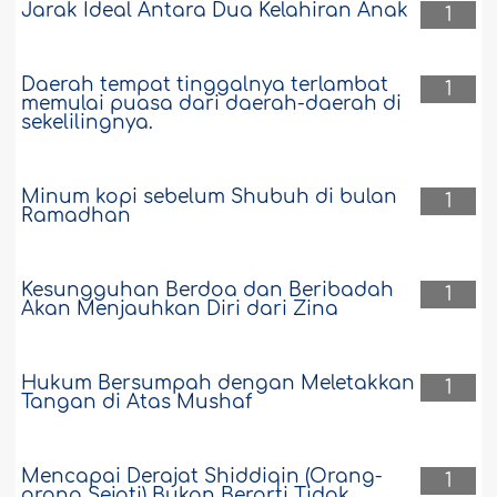
Jarak Ideal Antara Dua Kelahiran Anak
1
Daerah tempat tinggalnya terlambat
1
memulai puasa dari daerah-daerah di
sekelilingnya.
Minum kopi sebelum Shubuh di bulan
1
Ramadhan
Kesungguhan Berdoa dan Beribadah
1
Akan Menjauhkan Diri dari Zina
Hukum Bersumpah dengan Meletakkan
1
Tangan di Atas Mushaf
Mencapai Derajat Shiddiqin (Orang-
1
orang Sejati) Bukan Berarti Tidak