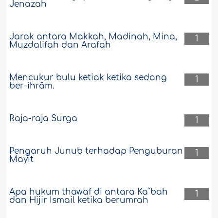
Jenazah
Jarak antara Makkah, Madinah, Mina,
1
Muzdalifah dan Arafah
Mencukur bulu ketiak ketika sedang
1
ber-ihrâm.
Raja-raja Surga
1
Pengaruh Junub terhadap Penguburan
1
Mayit
Apa hukum thawaf di antara Ka`bah
1
dan Hijir Ismail ketika berumrah