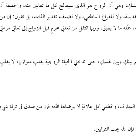
 وهي أن الزواج هو الذي سيعالج كل ما تعانين منه، والحقيقة أن
القديمة، ولا للفراغ العاطفي، ولا لضعف تقدير الذات، بل نقول: إن من
ّله ما لا يطيق، وربما انتقل من تعلقٍ محرمٍ قبل الزواج إلى تعلقٍ مرهقٍ
م بينكِ وبين نفسكِ، حتى تدخلي الحياة الزوجية بقلبٍ متوازنٍ، لا بقلبٍ
التعارف، واقطعي كل علاقةٍ لا يرضاها الله؛ فإن من صدق في ترك شيءٍ