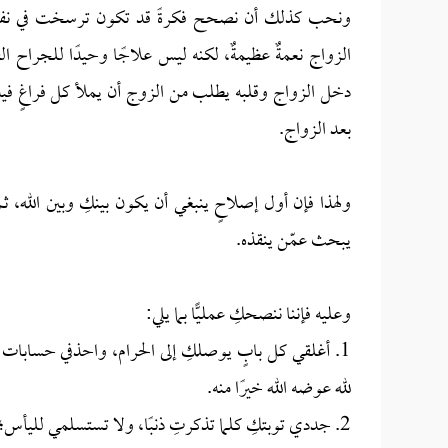
ونحب كذلك أن نصحح فكرةً قد تكون ترسخت في نفسكِ،
الزواج نعمةٌ عظيمةٌ، لكنه ليس علاجًا وحيدًا للجراح 
دخل الزواج وقلبه يطلب من الزوج أن يملأ كل فراغٍ فيه، حم
بعد الزواج.
ولهذا فإن أول إصلاحٍ ينبغي أن يكون بينكِ وبين الله، ث
يبحث عمّن ينقذه.
وعليه فإننا ننصحكِ عمليًّا بما يلي:
1. أغلقي كل بابٍ يوصلكِ إلى الحرام، واحذفي حسابات 
لله عوضه الله خيرًا منه.
2. جددي توبتكِ كلما تذكرتِ ذنبًا، ولا تستسلمي لليأس؛ فإن الله يحب التوابين.