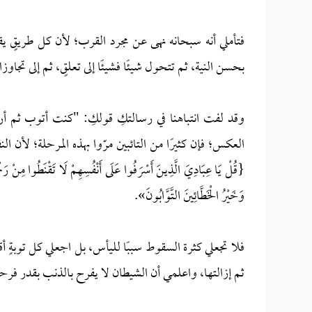
فتأملي أنه سبحانه نهى عن مجرد القرب؛ لأن كل طريقٍ يقو
بحسن النية، ثم تتحول شيئًا فشيئًا إلى تعلقٍ، ثم إلى تجاوز
وقد لفت انتباهنا في رسالتكِ قولكِ: "كنت أتوب ثم أرجع
العكس؛ فإن كثيرًا من التائبين مرّوا بهذه المرحلة؛ لأن ال
{قُلْ يَا عِبَادِيَ الَّذِينَ أَسْرَفُوا عَلَى أَنْفُسِهِمْ لَا تَقْنَطُوا مِنْ ر
وَخَيْرُ الْخَطَّائِينَ التَّوَّابُونَ».
فلا تجعلي كثرة السقوط سببًا لليأس، بل اجعلي كل توبةٍ 
ثم إزالتها، واعلمي أن الشيطان لا يفرح بالذنب بقدر فرحه 