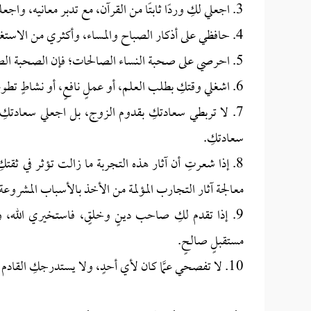
3. اجعلي لكِ وردًا ثابتًا من القرآن، مع تدبر معانيه، واجعليه غذاءً يوميًّا لقلبكِ، لا مجرد عادةٍ.
4. حافظي على أذكار الصباح والمساء، وأكثري من الاستغفار والصلاة على النبي ﷺ.
5. احرصي على صحبة النساء الصالحات؛ فإن الصحبة الصالحة تعين على الثبات، وتسد كثيرًا من أبواب الضعف.
6. اشغلي وقتكِ بطلب العلم، أو عملٍ نافعٍ، أو نشاطٍ تطوعيٍ، أو تعلم مهارةٍ جديدةٍ؛ فإن الفراغ من أعظم مداخل الشيطان.
7. لا تربطي سعادتكِ بقدوم الزوج، بل اجعلي سعادتكِ ف
سعادتكِ.
8. إذا شعرتِ أن آثار هذه التجربة ما زالت تؤثر في ثقتكِ
معالجة آثار التجارب المؤلمة من الأخذ بالأسباب المشروعة
9. إذا تقدم لكِ صاحب دينٍ وخلقٍ، فاستخيري الله، 
مستقبلٍ صالحٍ.
10. لا تفصحي عمَّا كان لأي أحدٍ، ولا يستدرجكِ القادم إلى قول ذلك؛ فإن الذنب كان بينكِ وبين الله وقد تبتِ إلى الله منه.