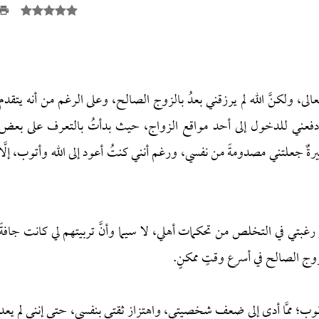
 لكتاب الله تعالى، ولكنَّ الله لم يرزقني بعدُ بالزوج الصالح، وعلى الرغم من أنه يتقدم
ممَّا دفعني للدخول إلى أحد مواقع الزواج، حيث بدأتُ بالتعرف على بعض
رةٌ جعلتني مصدومةً من نفسي، ورغم أنني كنتُ أعود إلى الله وأتوب، إلَّا
رغبتي في التخلص من تحكمات أهلي، لا سيما وأنَّ تربيتهم لي كانت جافةً
الزوج الصالح في أسرع وقتٍ ممكنٍ.
وب؛ ممَّا أدى إلى ضعف شخصيتي، واهتزاز ثقتي بنفسي، حتى إنني لم يعد