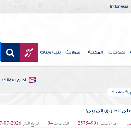
Indonesia
الصوتيات
المكتبة
المواريث
بنين وبنات
اطرح سؤالك
م والاستقامة
ى الطريق إلى ربي!
دي
رقم الاستشارة
2575499
المشاهدات
94
تاريخ النشر
2026-07-07