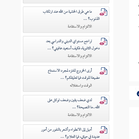
ما هي طرق الخشية من الله عند ارتكاب
الذنوب؟ ...
الالتزام والاستقامة
تراجع مستواي الديني والدراسي بعد
دخول الثانوية، فكيف أستعيد عافيتي؟ ...
الالتزام والاستقامة
أرى الخروج للتنزه لمجرد الاستمتاع
مضيعة للوقت فما تعليقكم؟ ...
الوقت واستغلاله
لدي ضعف يقين وضعف توكل على
الله..ما النصيحة؟ ...
الالتزام والاستقامة
أميل إلى الانطواء وأشعر بالنفور من أمور
عديدة في حياتي، فما العلاج؟ ...