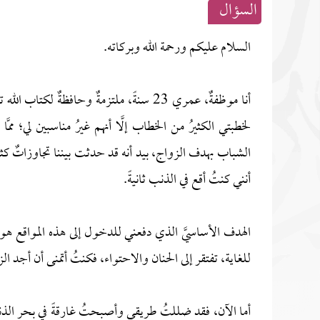
السؤال
السلام عليكم ورحمة الله وبركاته.
أنا موظفةٌ، عمري 23 سنةً، ملتزمةٌ وحافظةٌ
لخطبتي الكثيرُ من الخطاب إلَّا أنهم غيرُ مناسبين لي؛ 
الشباب بهدف الزواج، بيد أنه قد حدثت بيننا تجاوزاتٌ كثي
أنني كنتُ أقع في الذنب ثانيةً.
الهدف الأساسيَّ الذي دفعني للدخول إلى هذه المواقع هو 
للغاية، تفتقر إلى الحنان والاحتواء، فكنتُ أتمنى أن أجد 
أما الآن، فقد ضللتُ طريقي وأصبحتُ غارقةً في بحر الذن