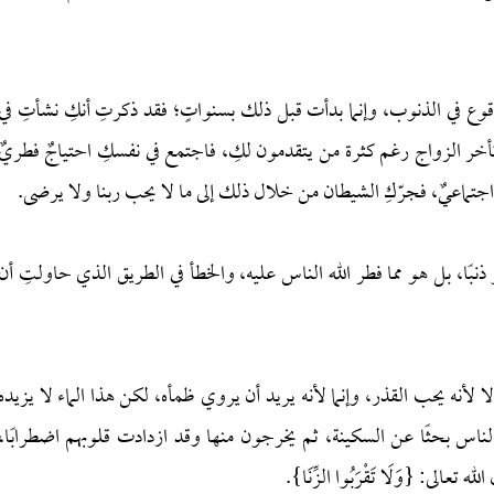
لوقوع في الذنوب، وإنما بدأت قبل ذلك بسنواتٍ؛ فقد ذكرتِ أنكِ نشأتِ في
 تأخر الزواج رغم كثرة من يتقدمون لكِ، فاجتمع في نفسكِ احتياجٌ فطريٌ
اجتماعيٌ، فجرّكِ الشيطان من خلال ذلك إلى ما لا يحب ربنا ولا يرضى.
 ذنبًا، بل هو مما فطر الله الناس عليه، والخطأ في الطريق الذي حاولتِ أن
 لأنه يحب القذر، وإنما لأنه يريد أن يروي ظمأه، لكن هذا الماء لا يزيده
لناس بحثًا عن السكينة، ثم يخرجون منها وقد ازدادت قلوبهم اضطرابًا،
ى: {وَلَا تَقْرَبُوا الزِّنَا}.