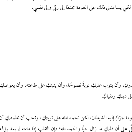
ل لكي يساعدني ذلك على العودة مجددًا إلى ربِّي وإلى نفسي.
ركِ، وأن يتوب عليكِ توبةً نصوحًا، وأن يثبتكِ على طاعته، وأن يعوضكِ
ى دينكِ ودنياكِ.
ِ وما جرّكِ إليه الشيطان، لكن نحمد الله على توبتكِ، ونحب أن نطمئنكِ أن
على أن قلبكِ ما زال حيًّا والحمد لله؛ فإن القلب إذا مات لم يعد يؤلمه