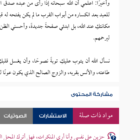
وأخيرًا: اعلمي أن الله سبحانه إذا رأى من عبده صدق الر
للعبد بعد انكساره من أبواب القرب ما لم يكن يفتحه له قب
مكانتكِ عند الله، بل ابدئي صفحةً جديدةً، وأحسني الظن برب
ليرحمهم.
نسأل الله أن يتوب عليكِ توبةً نصوحًا، وأن يغسل قلبك
طاعته، والأنس بقربه، والزوج الصالح الذي يكون عونًا لكِ 
مشاركة المحتوى
مواد ذات صلة
الاستشارات
الصوتيات
حزين على نفسي وأنا أرى المنكرات، فهل أترك المحل ا