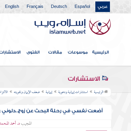
عربي
Español
Deutsch
Français
English
الرئيسية
موسوعات
مقالات
الفتوى
الاستشارات
الاستشارات
الرئيسية
استشارات إيمانية ودعوية
إيمانية
ضعف الإيمان وتقويته
الالتزا
أضعت نفسي في رحلة البحث عن زوج..دلوني عل
المجيب
د. أحمد المحم