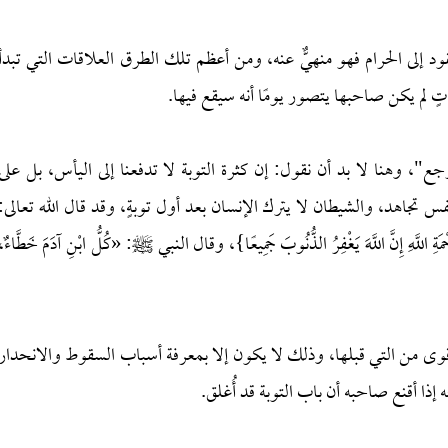
د إلى الحرام فهو منهيٌّ عنه، ومن أعظم تلك الطرق العلاقات التي تبدأ
اتٍ لم يكن صاحبها يتصور يومًا أنه سيقع فيها.
"، وهنا لا بد أن نقول: إن كثرة التوبة لا تدفعنا إلى اليأس، بل على
نفس تجاهد، والشيطان لا يترك الإنسان بعد أول توبةٍ، وقد قال الله تعالى:
َحْمَةِ اللَّهِ إِنَّ اللَّهَ يَغْفِرُ الذُّنُوبَ جَمِيعًا}، وقال النبي ﷺ: «كُلُّ ابْنِ آدَمَ خَطَّاءٌ،
أقوى من التي قبلها، وذلك لا يكون إلا بمعرفة أسباب السقوط والانحدار
إذا أقنع صاحبه أن باب التوبة قد أُغلق.