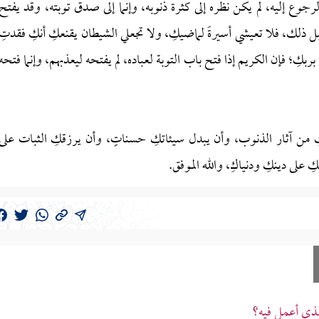
جوع إليه، لم يكن نظره إلى كثرة ذنوبه، وإنما إلى صدق توبته، وقد يفتح
ل ذلك، فلا تعيشي أسيرةً لماضيكِ، ولا تجعلي الشيطان يقنعكِ أنكِ فقدتِ
كِ؛ فإن الكريم إذا فتح باب التوبة لعباده، لم يفتحه ليعذبهم، وإنما فتحه
ِ من آثار الذنوب، وأن يبدل سيئاتكِ حسناتٍ، وأن يرزقكِ الثبات على
على دينكِ ودنياكِ، والله الموفق.
لذي أعمل فيه؟