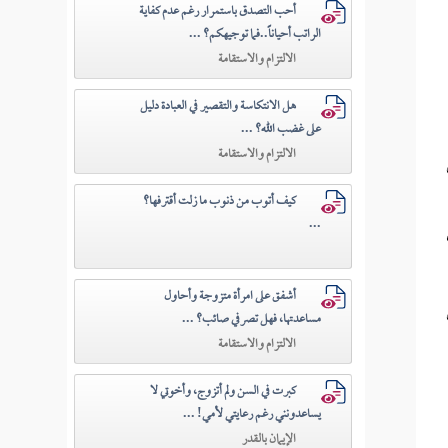
أحب التصدق باستمرار رغم عدم كفاية
الراتب أحياناً..فما توجيهكم؟ ...
الالتزام والاستقامة
هل الانتكاسة والتقصير في العبادة دليل
على غضب الله؟ ...
الالتزام والاستقامة
كيف أتوب من ذنوب ما زلت أقترفها؟
...
أشفق على امرأة متزوجة وأحاول
مساعدتها، فهل تصرفي صائب؟ ...
الالتزام والاستقامة
كبرت في السن ولم أتزوج، وأخوتي لا
يساعدونني رغم رعايتي لأمي! ...
الإيمان بالقدر