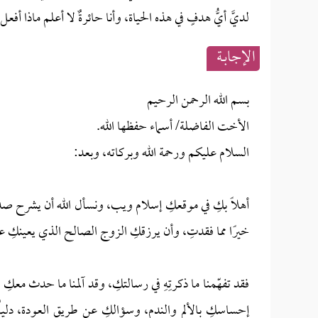
لديَّ أيُّ هدفٍ في هذه الحياة، وأنا حائرةٌ لا أعلم ماذا أفع
الإجابــة
بسم الله الرحمن الرحيم
الأخت الفاضلة/ أسماء حفظها الله.
السلام عليكم ورحمة الله وبركاته، وبعد:
أهلًا بكِ في موقعكِ إسلام ويب، ونسأل الله أن يشرح صد
خيرًا مما فقدتِ، وأن يرزقكِ الزوج الصالح الذي يعينكِ عل
فقد تفهّمنا ما ذكرتِهِ في رسالتكِ، وقد آلمنا ما حدث معك
إحساسكِ بالألم والندم، وسؤالكِ عن طريق العودة، دليلٌ 