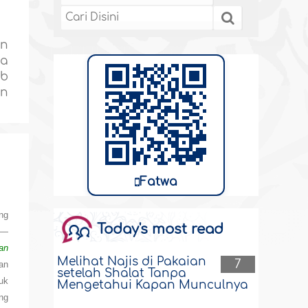
an
ga
ib
on
Fatwa
ng
Today's most read
h—
an
Melihat Najis di Pakaian
7
an
setelah Shalat Tanpa
uk
Mengetahui Kapan Munculnya
ng