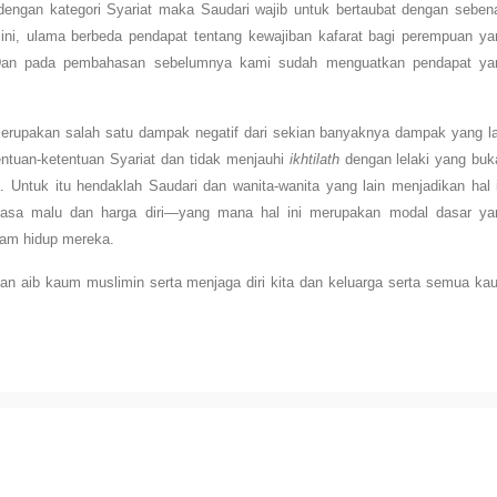
engan kategori Syariat maka Saudari wajib untuk bertaubat dengan sebena
ini, ulama berbeda pendapat tentang kewajiban kafarat bagi perempuan ya
Dan pada pembahasan sebelumnya kami sudah menguatkan pendapat ya
 merupakan salah satu dampak negatif dari sekian banyaknya dampak yang la
entuan-ketentuan Syariat dan tidak menjauhi
ikhtilath
dengan lelaki yang buk
Untuk itu hendaklah Saudari dan wanita-wanita yang lain menjadikan hal i
 rasa malu dan harga diri—yang mana hal ini merupakan modal dasar ya
lam hidup mereka.
dan aib kaum muslimin serta menjaga diri kita dan keluarga serta semua ka