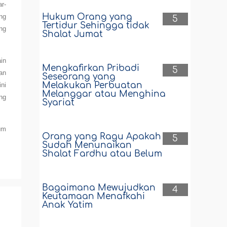
r-
Hukum Orang yang
ng
5
Tertidur Sehingga tidak
ng
Shalat Jumat
in
Mengkafirkan Pribadi
5
an
Seseorang yang
Melakukan Perbuatan
ni
Melanggar atau Menghina
ng
Syariat
um
Orang yang Ragu Apakah
5
Sudah Menunaikan
Shalat Fardhu atau Belum
Bagaimana Mewujudkan
4
Keutamaan Menafkahi
Anak Yatim