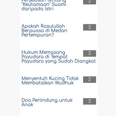
Penjelasan tentang
2
"Keutamaan" Suami
daripada Istri
Apakah Rasulullah
2
Berpuasa di Medan
Pertempuran?
Hukum Memasang
2
Payudara di Tempat
Payudara yang Sudah Diangkat
Menyentuh Kucing Tidak
2
Membatalkan Wudhuk
Doa Perlindung untuk
2
Anak