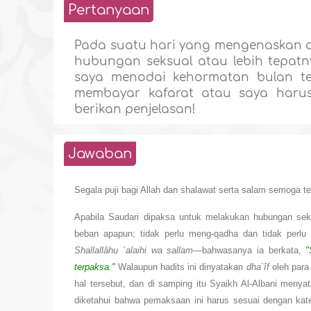
Pertanyaan
Pada suatu hari yang mengenaskan d
hubungan seksual atau lebih tepatn
saya menodai kehormatan bulan te
membayar kafarat atau saya haru
berikan penjelasan!
Jawaban
Segala puji bagi Allah dan shalawat serta salam semoga t
Apabila Saudari dipaksa untuk melakukan hubungan s
beban apapun; tidak perlu meng-qadha dan tidak perlu
Shallallâhu `alaihi wa sallam—
bahwasanya ia berkata,
"
terpaksa."
Walaupun hadits ini dinyatakan
dha`îf
oleh para
hal tersebut, dan di samping itu Syaikh Al-Albani meny
diketahui bahwa pemaksaan ini harus sesuai dengan kate