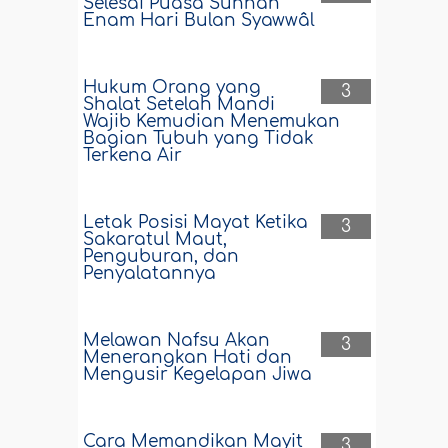
Selesai Puasa Sunnah
Enam Hari Bulan Syawwâl
Hukum Orang yang
3
Shalat Setelah Mandi
Wajib Kemudian Menemukan
Bagian Tubuh yang Tidak
Terkena Air
Letak Posisi Mayat Ketika
3
Sakaratul Maut,
Penguburan, dan
Penyalatannya
Melawan Nafsu Akan
3
Menerangkan Hati dan
Mengusir Kegelapan Jiwa
Cara Memandikan Mayit
3