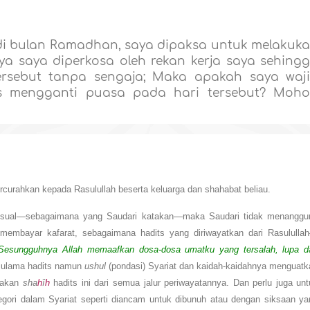
i bulan Ramadhan, saya dipaksa untuk melakuk
ya saya diperkosa oleh rekan kerja saya sehing
rsebut tanpa sengaja; Maka apakah saya waj
s mengganti puasa pada hari tersebut? Moh
ercurahkan kepada Rasulullah beserta keluarga dan shahabat beliau.
eksual—sebagaimana yang Saudari katakan—maka Saudari tidak menanggu
 membayar kafarat, sebagaimana hadits yang diriwayatkan dari Rasululla
Sesungguhnya Allah memaafkan dosa-dosa umatku yang tersalah, lupa d
 ulama hadits namun
ushul
(pondasi) Syariat dan kaidah-kaidahnya menguatk
atakan
sha
h
î
h
hadits ini dari semua jalur periwayatannya. Dan perlu juga unt
gori dalam Syariat seperti diancam untuk dibunuh atau dengan siksaan ya