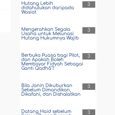
Hutang Lebih
3
didahulukan daripada
Wasiat
Mengerahkan Segala
3
Usaha untuk Melunasi
Hutang Hukumnya Wajib
Berbuka Puasa bagi Pilot,
3
dan Apakah Boleh
Membayar Fidyah Sebagai
Ganti Qadhâ'?
Bila Janin Dikuburkan
3
Sebelum Dimandikan,
Dikafani, dan Dishalatkan
Datang Haid sebelum
3