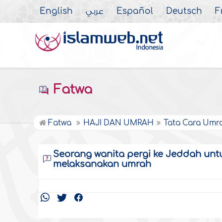
English
عربي
Español
Deutsch
F
Fatwa
Fatwa
HAJI DAN UMRAH
Tata Cara Umr
Seorang wanita pergi ke Jeddah unt
melaksanakan umrah