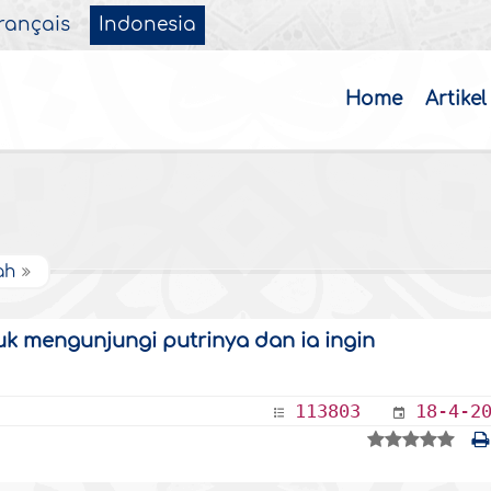
rançais
Indonesia
Home
Artikel
ah
uk mengunjungi putrinya dan ia ingin
113803
18-4-2