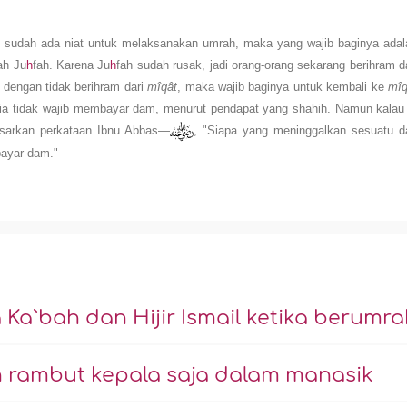
n sudah ada niat untuk melaksanakan umrah, maka yang wajib baginya adal
ah Ju
h
fah. Karena Ju
h
fah sudah rusak, jadi orang-orang sekarang berihram d
 dengan tidak berihram dari
mîqât
, maka wajib baginya untuk kembali ke
mîq
, ia tidak wajib membayar dam, menurut pendapat yang shahih. Namun kalau 
asarkan perkataan Ibnu Abbas—
, "Siapa yang meninggalkan sesuatu da
bayar dam."
Ka`bah dan Hijir Ismail ketika berumra
rambut kepala saja dalam manasik