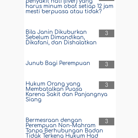
penyakit hati (liver) yang
harus minum obat setiap 12 jam
mesti berpuasa atau tidak?
Bila Janin Dikuburkan
3
Sebelum Dimandikan,
Dikafani, dan Dishalatkan
Junub Bagi Perempuan
3
Hukum Orang yang
3
Membatalkan Puasa
Karena Sakit dan Panjangnya
Siang
Bermesraan dengan
3
Perempuan Non-Mahram
Tanpa Berhubungan Badan
Tidak Terkena Hukum Had