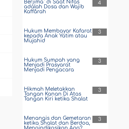
Berjima` di Saat Nifas
4
adalah Dosa dan Wajib
Kaffârah
Hukum Membayar Kafarat
3
kepada Anak Yatim atau
Mujahid
Hukum Sumpah yang
3
Menjadi Prasyarat
Menjadi Pengacara
Hikmah Meletakkan
3
Tangan Kanan Di Atas
Tangan Kiri ketika Shalat
Menangis dan Gemetaran
3
ketika Shalat dan Berdoa,
Mengindikasikan Apa?