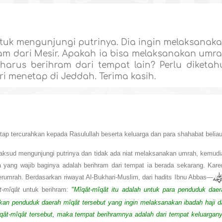
tuk mengunjungi putrinya. Dia ingin melaksanak
ram dari Mesir. Apakah ia bisa melaksanakan umr
harus berihram dari tempat lain? Perlu diketah
ri menetap di Jeddah. Terima kasih.
tap tercurahkan kepada Rasulullah beserta keluarga dan para shahabat beliau
ksud mengunjungi putrinya dan tidak ada niat melaksanakan umrah, kemudi
a yang wajib baginya adalah berihram dari tempat ia berada sekarang. Kare
erumrah. Berdasarkan riwayat Al-Bukhari-Muslim, dari hadits Ibnu Abbas—
t-mîqât
untuk berihram:
"Mîqât-mîqât itu adalah untuk para penduduk daer
an penduduk daerah mîqât tersebut yang ingin melaksanakan ibadah haji d
qât-mîqât tersebut, maka tempat berihramnya adalah dari tempat keluargany