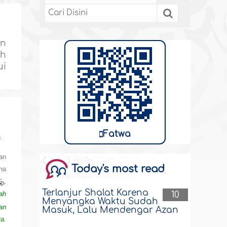
an
ah
ui
Fatwa
.
an
Today's most read
na
,
Terlanjur Shalat Karena
10
ah
Menyangka Waktu Sudah
an
Masuk, Lalu Mendengar Azan
a.