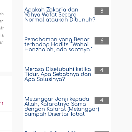
Apakah Zakaria dan
8
ah
Yahya Wafat Secara
Normal ataukah Dibunuh?
ari
ât
ia
Pemahaman yang Benar
6
ri
terhadap Hadits, "Wahai
Hanzhalah, ada saatnya."
Merasa Disetubuhi ketika
4
Tidur. Apa Sebabnya dan
Apa Solusinya?
Melanggar Janji kepada
4
h
Allah, Kafaratnya Sama
dengan Kafarat (Melanggar)
Sumpah Disertai Tobat