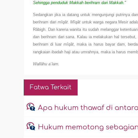
Sehingga penduduk Makkah berihram dari Makkah."
Sedangkan jika ia datang untuk mengunjungi putrinya da
berihram dari
mîqât
.
Mîqât
untuk warga negara Mesir adal
Râbigh. Dan karena wanita itu sudah melanggar ketentuan
dan berihram dari sana. Kalau ia melakukan hal tersebut
berihram di luar
mîqât
, maka ia harus bayar dam, berd
rangkaian ibadah haji atau umrahnya, maka ia harus mem
Wallâhu a`lam.
Fatwa Terkait
Apa hukum thawaf di antara 
Hukum memotong sebagian 