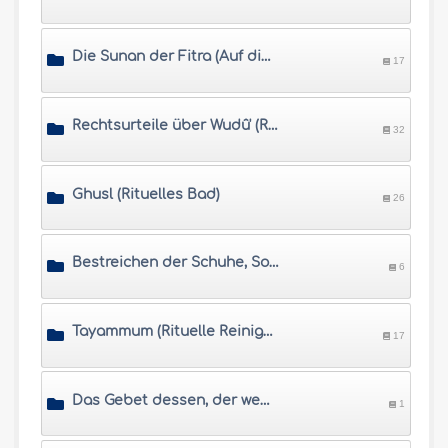
Die Sunan der Fitra (Auf die natürliche Veranlagung bezogene Handlungen)
17
Rechtsurteile über Wudû' (Rituelle Waschung)
32
Ghusl (Rituelles Bad)
26
Bestreichen der Schuhe, Socken und Schienen
6
Tayammum (Rituelle Reinigung ohne Wasser)
17
Das Gebet dessen, der weder Wudu noch Tayammum vornehmen kann
1