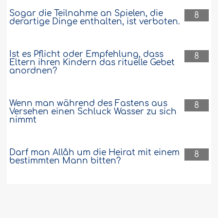
Sogar die Teilnahme an Spielen, die
8
derartige Dinge enthalten, ist verboten.
Ist es Pflicht oder Empfehlung, dass
8
Eltern ihren Kindern das rituelle Gebet
anordnen?
Wenn man während des Fastens aus
8
Versehen einen Schluck Wasser zu sich
nimmt
Darf man Allâh um die Heirat mit einem
8
bestimmten Mann bitten?
Das vollständige Entfernen der Scham-
8
und Achselhaare aus islâmischer Sicht