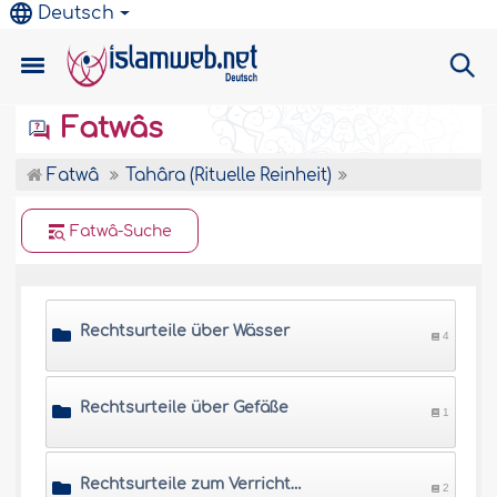
Deutsch
Fatwâs
Fatwâ
Tahâra (Rituelle Reinheit)
Fatwâ-Suche
Rechtsurteile über Wässer
4
Rechtsurteile über Gefäße
1
Rechtsurteile zum Verrichten der Notdurft
2