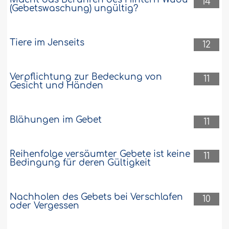
14
(Gebetswaschung) ungültig?
Ich stille mein Kind seit neun Monaten,
während derer meine Menstruation nicht
eingetreten ist. Seit ein paar Tagen habe
ich ein oder zwei Mal täglich einen mit
Tiere im Jenseits
12
Blut vermischten Ausfluss. Soll ich dies
als Regelblutung werten?..
Weiter
Verpflichtung zur Bedeckung von
11
17633
12-6-2012
Gesicht und Händen
Blähungen im Gebet
11
Reihenfolge versäumter Gebete ist keine
11
Bedingung für deren Gültigkeit
Nachholen des Gebets bei Verschlafen
10
oder Vergessen