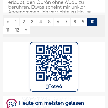
erlaubt, den Qurân ohne Wudû zu
berühren. Etwas scheint mir unklar:
Angenommen, ich verrichte zu Hause
mein Wudû zum Lesen des Qurân.
Daraufhin möchte ich zum rituellen
1
2
3
4
5
6
7
8
9
10
Gebet in die Moschee gehen. Muss ich
11
12
dazu mein Wudû wiederholen, weil meine
Absicht des ersten Wudû für das Lesen
des Qurân und nicht für das Gebet..
Weiter
18537
12-6-2012
Dem Entfernen der Achselhaare und
Schneiden der Fingernägel während der
Menstruation steht nichts im Wege
Fatwâ
Darf man während der Menstruation die
Achselhaare entfernen und die
Fingernägel schneiden oder muss man
Heute am meisten gelesen
zuerst wieder den Zustand der rituellen