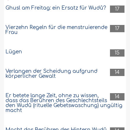
Reinheit abwarten? Ich bitte um Ihren
Rat, möge Allâh es Ihnen mit dem Besten
Ghusl am Freitag: ein Ersatz für Wudû?
17
vergelten!..
Weiter
18152
12-6-2012
Vierzehn Regeln für die menstruierende
17
Frau
Der Unterschied zwischen der weißen
Flüssigkeit (Ausfluss) und dem schleimigen
Lügen
15
Weißen
Worin liegt der Unterschied zwischen
Verlangen der Scheidung aufgrund
der weißen Flüssigkeit und dem
14
körperlicher Gewalt
schleimigen Weißen? Machen sie beide
die Gebetswaschung nichtig? Muss man
die Kleidung wechseln?..
Weiter
Er betete lange Zeit, ohne zu wissen,
14
17997
12-6-2012
dass das Berühren des Geschlechtsteils
den Wudû (rituelle Gebetswaschung) ungültig
macht
Mit Blut vermischter Ausfluss während der
Stillzeit
Macht das Berühren des Hintern Wudû