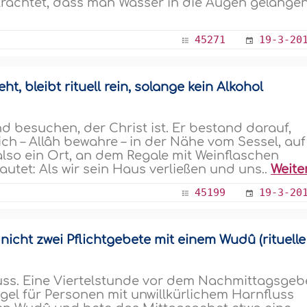
rachtet, dass man Wasser in die Augen gelange
45271
19-3-20
t, bleibt rituell rein, solange kein Alkohol
d besuchen, der Christ ist. Er bestand darauf,
h ich – Allâh bewahre – in der Nähe vom Sessel, auf
 also ein Ort, an dem Regale mit Weinflaschen
utet: Als wir sein Haus verließen und uns..
Weite
45199
19-3-20
nicht zwei Pflichtgebete mit einem Wudû (rituelle
luss. Eine Viertelstunde vor dem Nachmittagsgeb
el für Personen mit unwillkürlichem Harnfluss