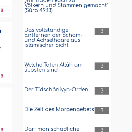
„Wir haben euch zu
Völkern und Stämmen gemacht”
18
(Sûra 49:13)
Das vollständige
g
3
Entfernen der Scham-
und Achselhaare aus
islâmischer Sicht
z
Welche Taten Allâh am
3
liebsten sind
18
Der Tîdschâniyya-Orden
3
Die Zeit des Morgengebets
3
Darf man schädliche
18
3