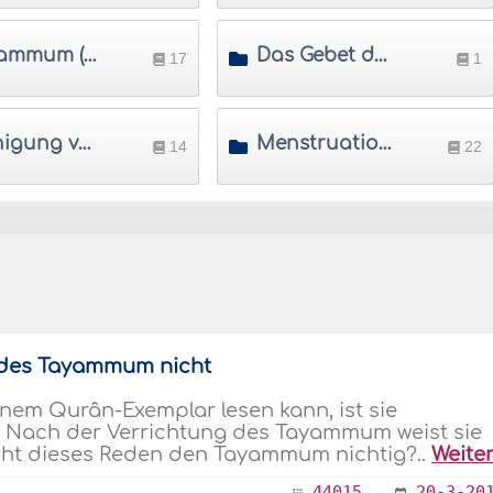
Tayammum (Rituelle Reinigung ohne Wasser)
Das Gebet dessen, der weder Wudu noch Tayammum vornehmen kann
17
1
Reinigung von Nadschâsa (Unreinheit)
Menstruation und Wochenbett
14
22
t des Tayammum nicht
nem Qurân-Exemplar lesen kann, ist sie
 Nach der Verrichtung des Tayammum weist sie
cht dieses Reden den Tayammum nichtig?..
Weite
44015
20-3-20