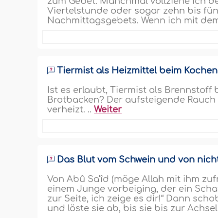
zum Gebet. Manchmal vollziehe ich d
Viertelstunde oder sogar zehn bis fü
Nachmittagsgebets. Wenn ich mit de
Tiermist als Heizmittel beim Kochen
Ist es erlaubt, Tiermist als Brennsto
Brotbacken? Der aufsteigende Rauch g
verheizt. ..
Weiter
Das Blut vom Schwein und von nicht 
Von Abû Sa'îd (möge Allah mit ihm zufr
einem Junge vorbeiging, der ein Scha
zur Seite, ich zeige es dir!“ Dann sc
und löste sie ab, bis sie bis zur Ach