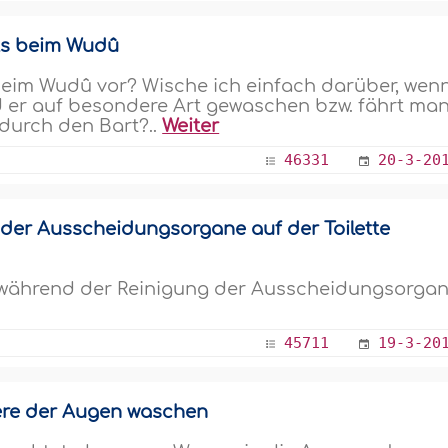
ts beim Wudû
beim Wudû vor? Wische ich einfach darüber, wen
rd er auf besondere Art gewaschen bzw. fährt ma
durch den Bart?..
Weiter
46331
20-3-20
 der Ausscheidungsorgane auf der Toilette
as während der Reinigung der Ausscheidungsorga
45711
19-3-20
ere der Augen waschen