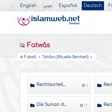
English
عربي
Español
Deutsch
F
Fatwâs
Fatwâ
Tahâra (Rituelle Reinheit)
Rechtsurteile über Wässer
4
Die Sunan der Fitra (Auf die natürliche Veranlagung bezogene Handlungen)
17