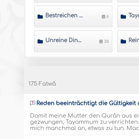
Bestreichen der Schuhe, Socken und Schienen
6
Unreine Dinge
38
175 Fatwâ
Reden beeinträchtigt die Gültigkei
Damit meine Mutter den Qurân aus ei
gezwungen, Tayammum zu verrichten.
mich manchmal an, etwas zu tun. Ma