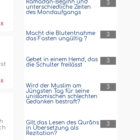
Ramadân-Beginn und
3
unterschiedliche Zeiten
des Mondaufgangs
18
Macht die Blutentnahme
3
das Fasten ungültig ?
Gebet in einem Hemd, das
3
st
die Schulter freilässt
18
Wird der Muslim am
3
Jüngsten Tag für seine
unislamischen schlechten
Gedanken bestraft?
eh
Gilt das Lesen des Qurâns
3
ch
in Übersetzung als
Rezitation?