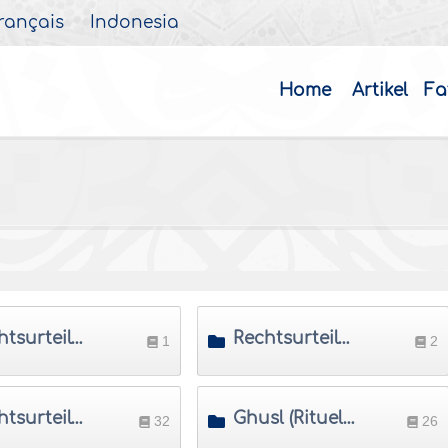
rançais
Indonesia
Home
Artikel
Fa
Rechtsurteile über Gefäße
Rechtsurteile zum Verrichten der Notdurft
1
2
Rechtsurteile über Wudû' (Rituelle Waschung)
Ghusl (Rituelles Bad)
32
26