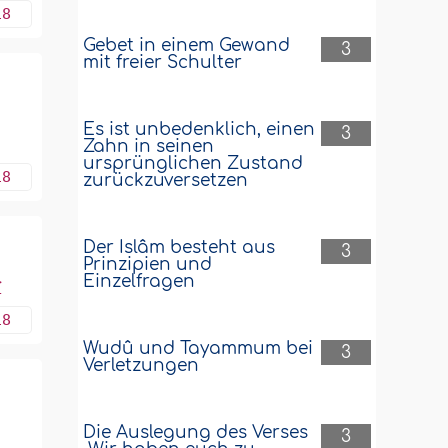
18
Gebet in einem Gewand
3
mit freier Schulter
Es ist unbedenklich, einen
3
Zahn in seinen
ursprünglichen Zustand
18
zurückzuversetzen
Der Islâm besteht aus
3
Prinzipien und
Einzelfragen
r
18
Wudû und Tayammum bei
3
Verletzungen
Die Auslegung des Verses
3