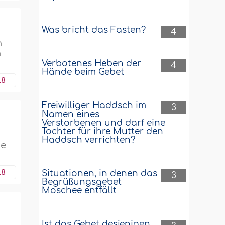
Was bricht das Fasten?
4
n
n
Verbotenes Heben der
4
Hände beim Gebet
18
Freiwilliger Haddsch im
3
Namen eines
Verstorbenen und darf eine
Tochter für ihre Mutter den
Haddsch verrichten?
ne
18
Situationen, in denen das
3
Begrüßungsgebet
Moschee entfällt
Ist das Gebet desjenigen