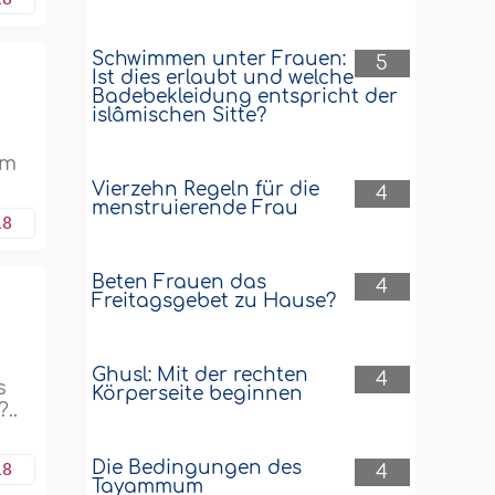
Schwimmen unter Frauen:
5
Ist dies erlaubt und welche
Badebekleidung entspricht der
islâmischen Sitte?
um
Vierzehn Regeln für die
4
menstruierende Frau
18
Beten Frauen das
4
Freitagsgebet zu Hause?
Ghusl: Mit der rechten
4
s
Körperseite beginnen
..
Die Bedingungen des
18
4
Tayammum