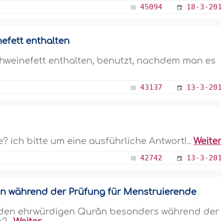
45094
18-3-20
efett enthalten
Schweinefett enthalten, benutzt, nachdem man es
43137
13-3-20
e? ich bitte um eine ausführliche Antwort!..
Weite
42742
13-3-20
ân während der Prüfung für Menstruierende
t, den ehrwürdigen Qurân besonders während der