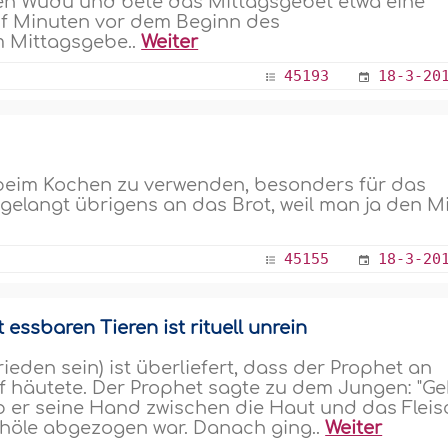
en Wudû und bete das Mittagsgebet etwa eine
nf Minuten vor dem Beginn des
m Mittagsgebe..
Weiter
45193
18-3-20
ff beim Kochen zu verwenden, besonders für das
elangt übrigens an das Brot, weil man ja den Mi
45155
18-3-20
essbaren Tieren ist rituell unrein
ieden sein) ist überliefert, dass der Prophet an
f häutete. Der Prophet sagte zu dem Jungen: "G
hob er seine Hand zwischen die Haut und das Fleis
selhöle abgezogen war. Danach ging..
Weiter