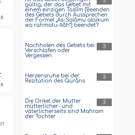
3
n
gültig, der das Gebet mit
einem einzigen Taslîm [Beenden
des Gebets durch Aussprechen
18
der Formel „As-Salâmu alaikum
wa rahmatu-llâh“] beendet?
Nachholen des Gebets bei
3
Verschlafen oder
Vergessen
r
Herzensruhe bei der
3
Rezitation des Qurâns
18
Die Onkel der Mutter
3
mütterlicher- und
väterlicherseits sind Mahram
der Tochter
et