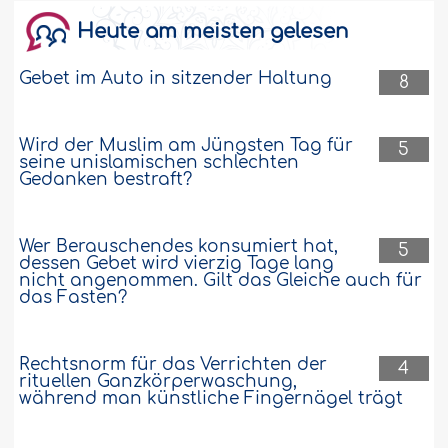
rituellen Gebetswaschung
übriggebliebenen Gliedmaßen an.
Heute am meisten gelesen
Wie soll ich die rituelle Gebetswaschung
Gebet im Auto in sitzender Haltung
8
mit dem Tayammum weiterführen, wenn
ich kein Wasser mehr habe?..
Weiter
38286
20-12-2017
Wird der Muslim am Jüngsten Tag für
5
seine unislamischen schlechten
Gedanken bestraft?
Urteil über den Gebrauch von Honig, in
den eine tote Maus gefallen ist
Wer Berauschendes konsumiert hat,
5
dessen Gebet wird vierzig Tage lang
Ich bin Imker. Einmal habe ich das Gefäß
nicht angenommen. Gilt das Gleiche auch für
offen gelassen, da ist eine Maus, die an
das Fasten?
der Decke gehangen hatte und lange
davor gestorben war, hineingefallen.
Darf man diesen Honig essen? Es ist zu
Rechtsnorm für das Verrichten der
4
erwähnen, dass die Maus vor einer sehr
rituellen Ganzkörperwaschung,
langen Zeit gestorben war, bevor sie in
während man künstliche Fingernägel trägt
den Honig hineingefallen ist. Ich bitte um
Ihre Hilfe in dieser..
Weiter