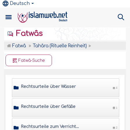
Deutsch
Fatwâs
Fatwâ
Tahâra (Rituelle Reinheit)
Fatwâ-Suche
Rechtsurteile über Wässer
4
Rechtsurteile über Gefäße
1
Rechtsurteile zum Verrichten der Notdurft
2