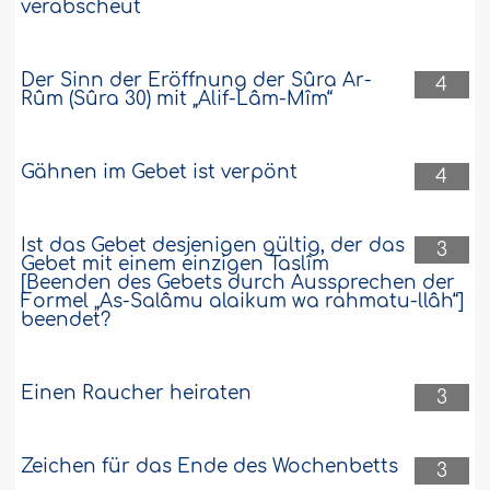
verabscheut
Der Sinn der Eröffnung der Sûra Ar-
4
Rûm (Sûra 30) mit „Alif-Lâm-Mîm“
Gähnen im Gebet ist verpönt
4
Ist das Gebet desjenigen gültig, der das
3
Gebet mit einem einzigen Taslîm
[Beenden des Gebets durch Aussprechen der
Formel „As-Salâmu alaikum wa rahmatu-llâh“]
beendet?
Einen Raucher heiraten
3
Zeichen für das Ende des Wochenbetts
3