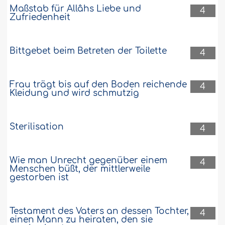
Maßstab für Allâhs Liebe und
38254
20-12-2017
4
Zufriedenheit
Bittgebet beim Betreten der Toilette
4
Frau trägt bis auf den Boden reichende
4
Kleidung und wird schmutzig
Sterilisation
4
Wie man Unrecht gegenüber einem
4
Menschen büßt, der mittlerweile
gestorben ist
Testament des Vaters an dessen Tochter,
4
einen Mann zu heiraten, den sie