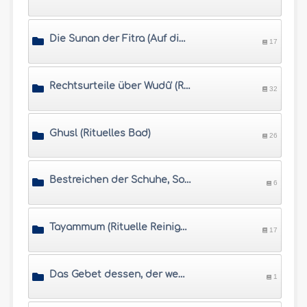
Die Sunan der Fitra (Auf die natürliche Veranlagung bezogene Handlungen)
17
Rechtsurteile über Wudû' (Rituelle Waschung)
32
Ghusl (Rituelles Bad)
26
Bestreichen der Schuhe, Socken und Schienen
6
Tayammum (Rituelle Reinigung ohne Wasser)
17
Das Gebet dessen, der weder Wudu noch Tayammum vornehmen kann
1