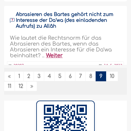
Abrasieren des Bartes gehört nicht zum
Interesse der Da‘wa (des einladenden
Aufrufs) zu Allâh
Wie lautet die Rechtsnorm für das
Abrasieren des Bartes, wenn das
Abrasieren ein Interesse für die Da‘wa
beinhaltet? ..
Weiter
20397
14-6-2012
1
2
3
4
5
6
7
8
9
10
Rechtsnorm für jemanden, der während
11
12
des Wudû einen Körperteil mit der Absicht
der Kühlung wäscht
Ein Mann verrichtet Wudû und wäscht
einen seiner Körperteile mit der Absicht
der Kühlung oder der Reinigung. Wie
lautet nun die Rechtsnorm für die