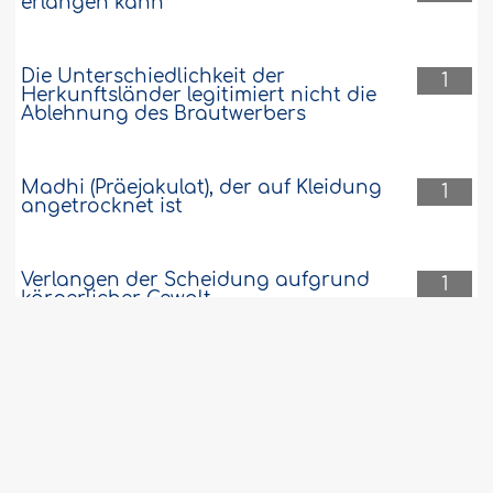
erlangen kann
Die Unterschiedlichkeit der
1
Herkunftsländer legitimiert nicht die
Ablehnung des Brautwerbers
Madhi (Präejakulat), der auf Kleidung
1
angetrocknet ist
Verlangen der Scheidung aufgrund
1
körperlicher Gewalt
Die Ehrlichkeit bei
1
zwischenmenschlichen Handlungen
bringt Gutes und Segen herbei
Dürfen sich Mädchen die Hände mit
1