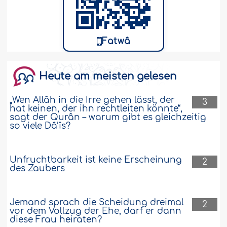
Absicht seines Wudû?..
Weiter
20286
14-6-2012
Fatwâ
Macht das plötzliche Austreten des
Samens ohne Gelüste die rituelle
Ganzkörperwaschung (Ghusl) zur Pflicht?
Heute am meisten gelesen
Wie lautet die Rechtsnorm für den
„Wen Allâh in die Irre gehen lässt, der
3
grundlosen Austritt des Samens? Macht
hat keinen, der ihn rechtleiten könnte“,
das die rituelle Ganzkörperwaschung zur
sagt der Qurân – warum gibt es gleichzeitig
Pflicht?..
Weiter
so viele Dâ’îs?
20053
14-6-2012
Unfruchtbarkeit ist keine Erscheinung
2
des Zaubers
Macht das Berühren des Hintern Wudû
(Gebetswaschung) ungültig?
Jemand sprach die Scheidung dreimal
2
Macht das Berühren des Hintern den
vor dem Vollzug der Ehe, darf er dann
Wudû ungültig? Was genau ist mit dem
diese Frau heiraten?