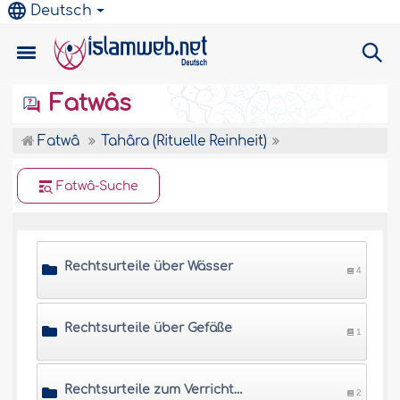
Deutsch
Fatwâs
Fatwâ
Tahâra (Rituelle Reinheit)
Fatwâ-Suche
Rechtsurteile über Wässer
4
Rechtsurteile über Gefäße
1
Rechtsurteile zum Verrichten der Notdurft
2