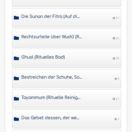
Die Sunan der Fitra (Auf die natürliche Veranlagung bezogene Handlungen)
17
Rechtsurteile über Wudû' (Rituelle Waschung)
32
Ghusl (Rituelles Bad)
26
Bestreichen der Schuhe, Socken und Schienen
6
Tayammum (Rituelle Reinigung ohne Wasser)
17
Das Gebet dessen, der weder Wudu noch Tayammum vornehmen kann
1