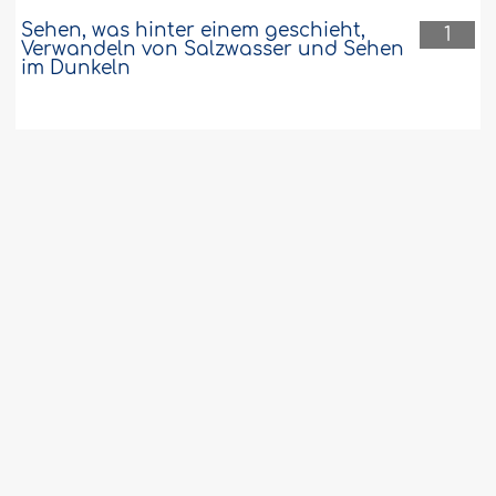
Sehen, was hinter einem geschieht,
1
Verwandeln von Salzwasser und Sehen
im Dunkeln
Warum dürfen Nicht-Muslime Makka
1
nicht betreten?
Soll man nach den rituellen Gebeten
1
Bittgebete sprechen?
Jemand verrichtet stellvertretend
1
Haddsch und nimmt von den
Verwandten der Person Geld für seine
Ausgaben während des Haddsch an
Alkohol irrtümlich trinken ist keine
1
Sünde