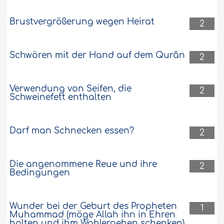
er unwissend hierin war.
Wie lautet das Urteil über jemanden, der
Brustvergrößerung wegen Heirat
2
die rituelle Waschung für lange Zeit
durchgeführt hat, ohne über seinen Kopf
mit Wasser zu streichen, wobei er nicht
Schwören mit der Hand auf dem Qurân
2
wusste, dass es eine Pflicht bei der
Waschung ist? Wie lautet die Rechtsnorm
zu seiner rituellen Waschung und zu
Verwendung von Seifen, die
2
seinen Gebeten, die er verrichtet hat,
Schweinefett enthalten
ohne über seinen Kopf zu streichen? ..
Weiter
135122
3-5-2010
Darf man Schnecken essen?
2
Die angenommene Reue und ihre
2
Bedingungen
Wunder bei der Geburt des Propheten
1
Muhammad (möge Allah ihn in Ehren
halten und ihm Wohlergehen schenken)