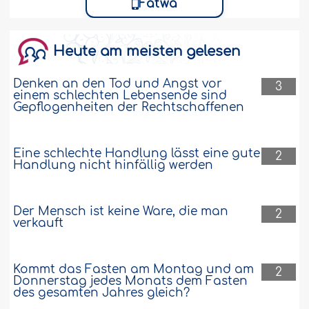
andauert. Soll ich warten, bis diese
Fatwâ
gelbe Flüssigkeit verschwindet, und
dann die Ganzwaschung verrichten oder
soll ich die weiße Flüssigkeit..
Weiter
Heute am meisten gelesen
135587
16-5-2010
Denken an den Tod und Angst vor
3
einem schlechten Lebensende sind
Gepflogenheiten der Rechtschaffenen
Die Grenze des Bartes, ab der nicht rasiert
werden darf.
Eine schlechte Handlung lässt eine gute
2
Was genau gehört zum Bart? Es gibt
Handlung nicht hinfällig werden
nämlich Männer, die die Haare unter
dem Kinn und dem Kiefer rasieren. Ist
das erlaubt?..
Weiter
Der Mensch ist keine Ware, die man
2
verkauft
135449
11-5-2010
Kommt das Fasten am Montag und am
Jemand verrichtete viele Gebete, ohne
2
Donnerstag jedes Monats dem Fasten
während der rituellen Gebetswaschung
des gesamten Jahres gleich?
seinen Kopf mit Wasser zu benetzen, weil