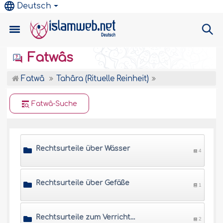
Deutsch
Fatwâs
Fatwâ
Tahâra (Rituelle Reinheit)
Fatwâ-Suche
Rechtsurteile über Wässer
4
Rechtsurteile über Gefäße
1
Rechtsurteile zum Verrichten der Notdurft
2