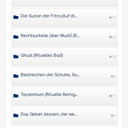
Die Sunan der Fitra (Auf die natürliche Veranlagung bezogene Handlungen)
17
Rechtsurteile über Wudû' (Rituelle Waschung)
32
Ghusl (Rituelles Bad)
26
Bestreichen der Schuhe, Socken und Schienen
6
Tayammum (Rituelle Reinigung ohne Wasser)
17
Das Gebet dessen, der weder Wudu noch Tayammum vornehmen kann
1